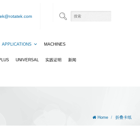
tek@rotatek.com
APPLICATIONS
MACHINES
 PLUS
UNIVERSAL
实践证明
新闻
Home
/
折叠卡纸