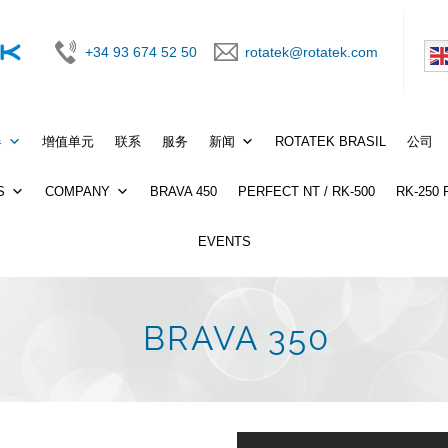
+34 93 674 52 50
rotatek@rotatek.com
器
增值单元
联系
服务
新闻
ROTATEK BRASIL
公司
S
COMPANY
BRAVA 450
PERFECT NT / RK-500
RK-250
EVENTS
BRAVA 350