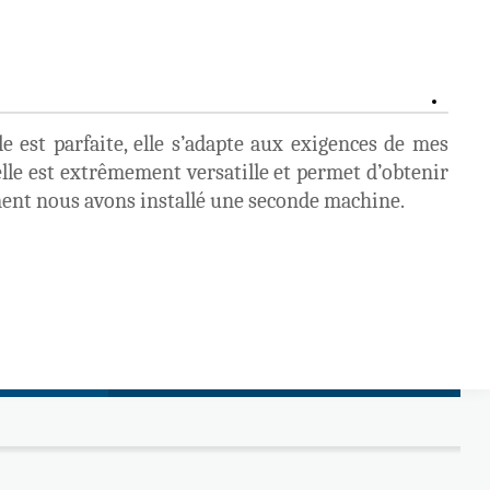
le est parfaite, elle s’adapte aux exigences de mes
Cela
, elle est extrêmement versatille et permet d’obtenir
fina
ement nous avons installé une seconde machine.
sur 