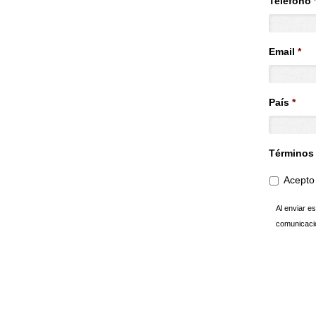
Teléfono
Email
*
País
*
Términos
Acepto 
Al enviar e
comunicaci