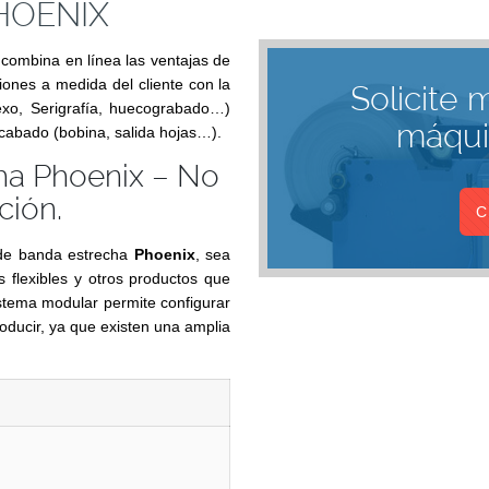
PHOENIX
 combina en línea las ventajas de
ones a medida del cliente con la
Solicite 
exo, Serigrafía, huecograbado…)
máqui
acabado (bobina, salida hojas…).
cha Phoenix – No
ción.
C
e banda estrecha
Phoenix
, sea
s flexibles y otros productos que
stema modular permite configurar
oducir, ya que existen una amplia